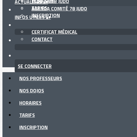
HORAIRES
CLUB ASMB JUDO
ACTUALITÉS
▴
▾
TARIFS
AGENDA COMITÉ 78 JUDO
INSCRIPTION
INFOS UTILES
▴
▾
CERTIFICAT MÉDICAL
CONTACT
SE CONNECTER
NOS PROFESSEURS
NOS DOJOS
HORAIRES
TARIFS
INSCRIPTION