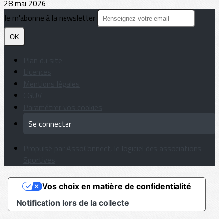
28 mai 2026
Je m'abonne à la newsletter
OK
Plan du site
Licences
Mentions légales
CGUV
Paramétrer vos cookies
Se connecter
Propulsé par AssoConnect, le logiciel des associations
Sportives
Vos choix en matière de confidentialité
Notification lors de la collecte