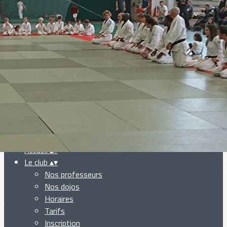
Exporter les lignes sélectionnées
Exporter toutes les colonnes
Exporter uniquement les colonnes affichées
Menu
Ajoutez un logo, un bouton, des réseaux sociaux
Cliquez pour éditer
Accueil
▴
▾
Le club
▴
▾
Nos professeurs
Nos dojos
Horaires
Tarifs
Inscription