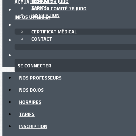
HORAIRES
CLUB ASMB JUDO
ACTUALITÉS
▴
▾
TARIFS
AGENDA COMITÉ 78 JUDO
INSCRIPTION
INFOS UTILES
▴
▾
CERTIFICAT MÉDICAL
CONTACT
SE CONNECTER
NOS PROFESSEURS
NOS DOJOS
HORAIRES
TARIFS
INSCRIPTION