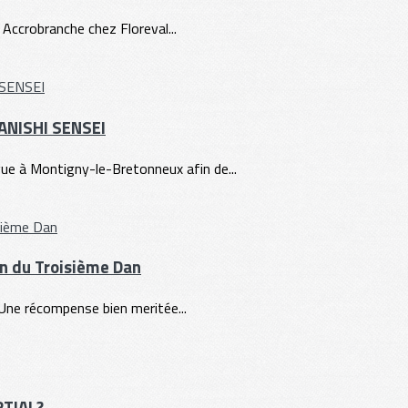
 Accrobranche chez Floreval...
TANISHI SENSEI
e à Montigny-le-Bretonneux afin de...
ion du Troisième Dan
. Une récompense bien meritée...
RTIAL?