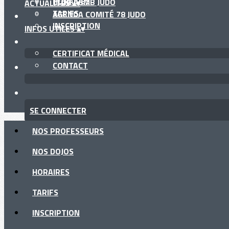
HORAIRES
CLUB ASMB JUDO
ACTUALITÉS
▴
▾
TARIFS
AGENDA COMITÉ 78 JUDO
INSCRIPTION
INFOS UTILES
▴
▾
CERTIFICAT MÉDICAL
CONTACT
SE CONNECTER
NOS PROFESSEURS
NOS DOJOS
HORAIRES
TARIFS
INSCRIPTION