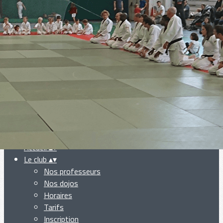
Exporter les lignes sélectionnées
Exporter toutes les colonnes
Exporter uniquement les colonnes affichées
Menu
Ajoutez un logo, un bouton, des réseaux sociaux
Cliquez pour éditer
Accueil
▴
▾
Le club
▴
▾
Nos professeurs
Nos dojos
Horaires
Tarifs
Inscription