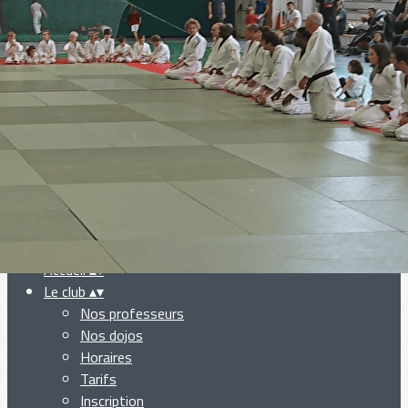
Exporter les lignes sélectionnées
Exporter toutes les colonnes
Exporter uniquement les colonnes affichées
Menu
Ajoutez un logo, un bouton, des réseaux sociaux
Cliquez pour éditer
Accueil
▴
▾
Le club
▴
▾
Nos professeurs
Nos dojos
Horaires
Tarifs
Inscription