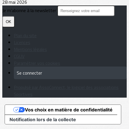
28 mai 2026
Je m'abonne à la newsletter
OK
Plan du site
Licences
Mentions légales
CGUV
Paramétrer vos cookies
Se connecter
Propulsé par AssoConnect, le logiciel des associations
Sportives
Vos choix en matière de confidentialité
Notification lors de la collecte