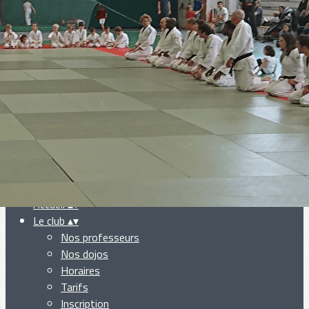
Exporter les lignes sélectionnées
Exporter toutes les colonnes
Exporter uniquement les colonnes affichées
Menu
Ajoutez un logo, un bouton, des réseaux sociaux
Cliquez pour éditer
Accueil
▴
▾
Le club
▴
▾
Nos professeurs
Nos dojos
Horaires
Tarifs
Inscription