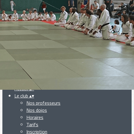
Exporter les lignes sélectionnées
Exporter toutes les colonnes
Exporter uniquement les colonnes affichées
Menu
Ajoutez un logo, un bouton, des réseaux sociaux
Cliquez pour éditer
Accueil
▴
▾
Le club
▴
▾
Nos professeurs
Nos dojos
Horaires
Tarifs
Inscription