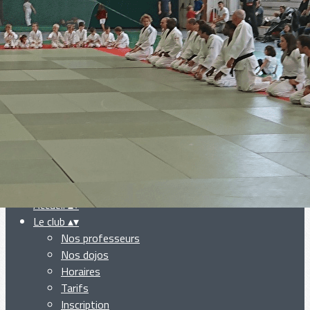
Exporter les lignes sélectionnées
Exporter toutes les colonnes
Exporter uniquement les colonnes affichées
Menu
Ajoutez un logo, un bouton, des réseaux sociaux
Cliquez pour éditer
Accueil
▴
▾
Le club
▴
▾
Nos professeurs
Nos dojos
Horaires
Tarifs
Inscription