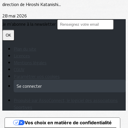
direction de Hiroshi Katanishi...
28 mai 2026
Je m'abonne à la newsletter
OK
Plan du site
Licences
Mentions légales
CGUV
Paramétrer vos cookies
Se connecter
Propulsé par AssoConnect, le logiciel des associations
Sportives
Vos choix en matière de confidentialité