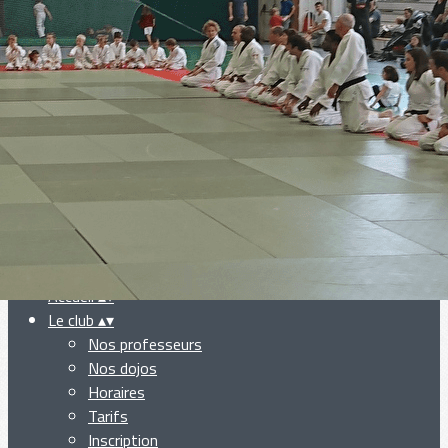
Exporter les lignes sélectionnées
Exporter toutes les colonnes
Exporter uniquement les colonnes affichées
Menu
Ajoutez un logo, un bouton, des réseaux sociaux
Cliquez pour éditer
Accueil
▴
▾
Le club
▴
▾
Nos professeurs
Nos dojos
Horaires
Tarifs
Inscription