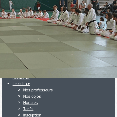
Exporter les lignes sélectionnées
Exporter toutes les colonnes
Exporter uniquement les colonnes affichées
Menu
Ajoutez un logo, un bouton, des réseaux sociaux
Cliquez pour éditer
Accueil
▴
▾
Le club
▴
▾
Nos professeurs
Nos dojos
Horaires
Tarifs
Inscription