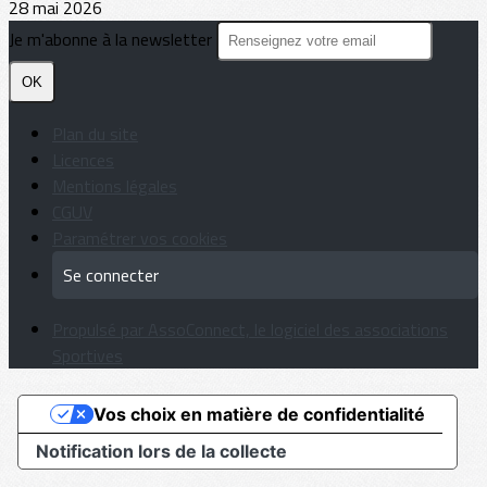
28 mai 2026
Je m'abonne à la newsletter
OK
Plan du site
Licences
Mentions légales
CGUV
Paramétrer vos cookies
Se connecter
Propulsé par AssoConnect, le logiciel des associations
Sportives
Vos choix en matière de confidentialité
Notification lors de la collecte