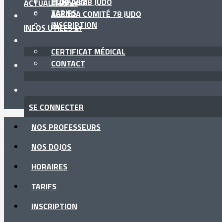
HORAIRES
CLUB ASMB JUDO
ACTUALITÉS
▴
▾
TARIFS
AGENDA COMITÉ 78 JUDO
INSCRIPTION
INFOS UTILES
▴
▾
CERTIFICAT MÉDICAL
CONTACT
SE CONNECTER
NOS PROFESSEURS
NOS DOJOS
HORAIRES
TARIFS
INSCRIPTION