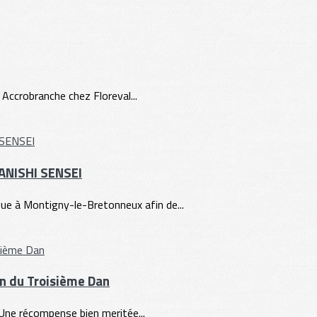
 Accrobranche chez Floreval...
TANISHI SENSEI
e à Montigny-le-Bretonneux afin de...
ion du Troisième Dan
. Une récompense bien meritée...