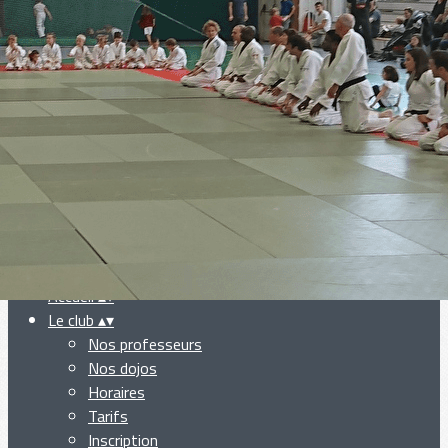
Exporter les lignes sélectionnées
Exporter toutes les colonnes
Exporter uniquement les colonnes affichées
Menu
Ajoutez un logo, un bouton, des réseaux sociaux
Cliquez pour éditer
Accueil
▴
▾
Le club
▴
▾
Nos professeurs
Nos dojos
Horaires
Tarifs
Inscription