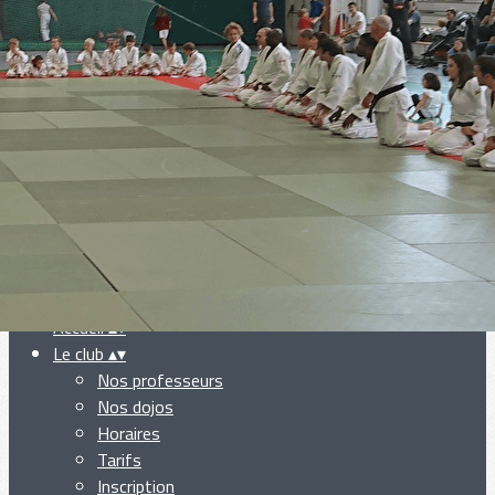
Exporter les lignes sélectionnées
Exporter toutes les colonnes
Exporter uniquement les colonnes affichées
Menu
Ajoutez un logo, un bouton, des réseaux sociaux
Cliquez pour éditer
Accueil
▴
▾
Le club
▴
▾
Nos professeurs
Nos dojos
Horaires
Tarifs
Inscription