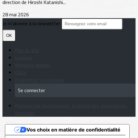
direction de Hiroshi Katanishi...
28 mai 2026
Je m'abonne à la newsletter
OK
Plan du site
Licences
Mentions légales
CGUV
Paramétrer vos cookies
Se connecter
Propulsé par AssoConnect, le logiciel des associations
Sportives
Vos choix en matière de confidentialité