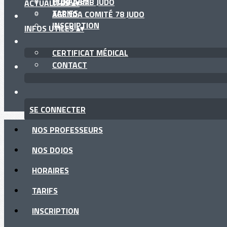
HORAIRES
CLUB ASMB JUDO
ACTUALITÉS
▴
▾
TARIFS
AGENDA COMITÉ 78 JUDO
INSCRIPTION
INFOS UTILES
▴
▾
CERTIFICAT MÉDICAL
CONTACT
SE CONNECTER
NOS PROFESSEURS
NOS DOJOS
HORAIRES
TARIFS
INSCRIPTION