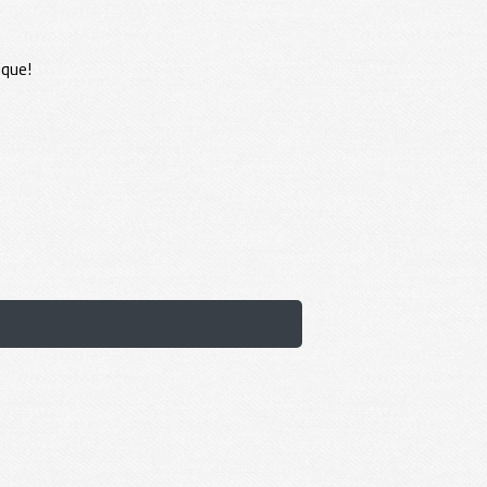
ique!