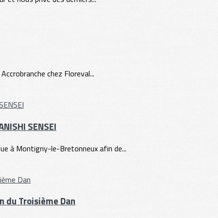
 Accrobranche chez Floreval...
TANISHI SENSEI
e à Montigny-le-Bretonneux afin de...
ion du Troisième Dan