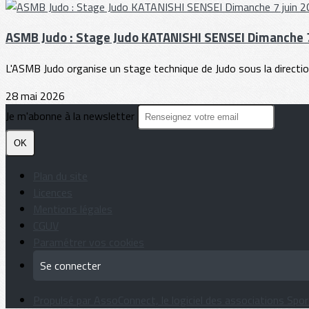
ASMB Judo : Stage Judo KATANISHI SENSEI Dimanche 7
L'ASMB Judo organise un stage technique de Judo sous la direction
28 mai 2026
Je m'abonne à la newsletter
OK
Plan du site
Licences
Mentions légales
CGUV
Paramétrer vos cookies
Se connecter
Propulsé par AssoConnect, le logiciel des associations Spor