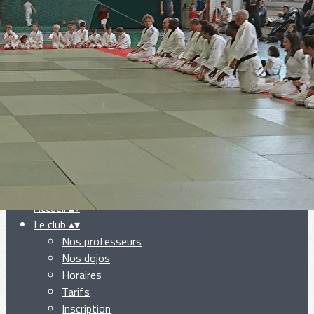
Exporter les lignes sélectionnées
Exporter toutes les colonnes
Exporter uniquement les colonnes affichées
Menu
Ajoutez un logo, un bouton, des réseaux sociaux
Cliquez pour éditer
Accueil
▴
▾
Le club
▴
▾
Nos professeurs
Nos dojos
Horaires
Tarifs
Inscription