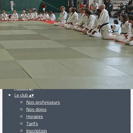
Exporter les lignes sélectionnées
Exporter toutes les colonnes
Exporter uniquement les colonnes affichées
Menu
Ajoutez un logo, un bouton, des réseaux sociaux
Cliquez pour éditer
Accueil
▴
▾
Le club
▴
▾
Nos professeurs
Nos dojos
Horaires
Tarifs
Inscription