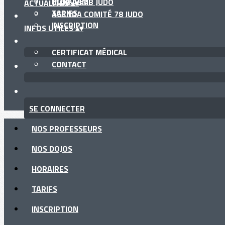
HORAIRES
CLUB ASMB JUDO
ACTUALITÉS
▴
▾
TARIFS
AGENDA COMITÉ 78 JUDO
INSCRIPTION
INFOS UTILES
▴
▾
CERTIFICAT MÉDICAL
CONTACT
SE CONNECTER
NOS PROFESSEURS
NOS DOJOS
HORAIRES
TARIFS
INSCRIPTION