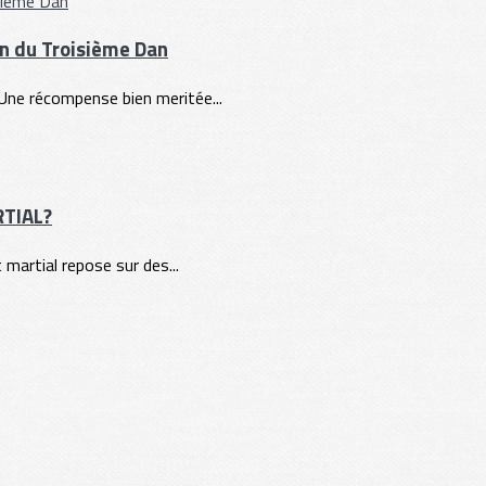
ion du Troisième Dan
. Une récompense bien meritée...
RTIAL?
t martial repose sur des...