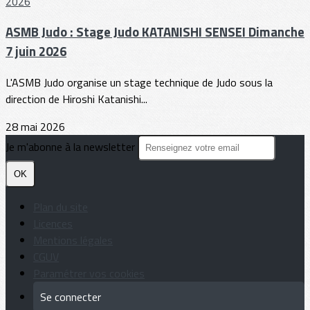
ASMB Judo : Stage Judo KATANISHI SENSEI Dimanche
7 juin 2026
L'ASMB Judo organise un stage technique de Judo sous la
direction de Hiroshi Katanishi...
28 mai 2026
Je m'abonne à la newsletter
OK
Plan du site
Licences
Mentions légales
CGUV
Paramétrer vos cookies
Se connecter