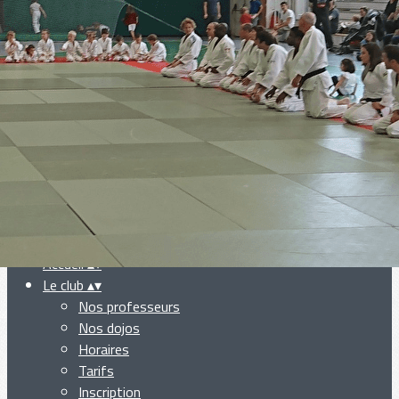
Exporter les lignes sélectionnées
Exporter toutes les colonnes
Exporter uniquement les colonnes affichées
Menu
Ajoutez un logo, un bouton, des réseaux sociaux
Cliquez pour éditer
Accueil
▴
▾
Le club
▴
▾
Nos professeurs
Nos dojos
Horaires
Tarifs
Inscription