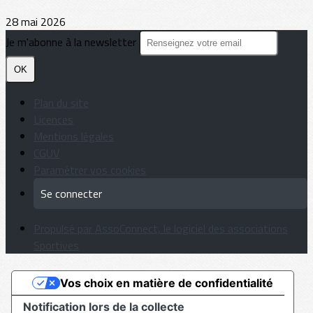
28 mai 2026
Je m'abonne à la newsletter
OK
Plan du site
Licences
Mentions légales
CGUV
Paramétrer vos cookies
Se connecter
Propulsé par AssoConnect, le logiciel des associations
Sportives
Vos choix en matière de confidentialité
Notification lors de la collecte