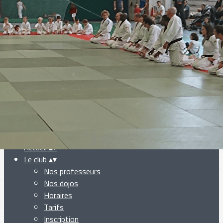
Exporter les lignes sélectionnées
Exporter toutes les colonnes
Exporter uniquement les colonnes affichées
Menu
Ajoutez un logo, un bouton, des réseaux sociaux
Cliquez pour éditer
Accueil
▴
▾
Le club
▴
▾
Nos professeurs
Nos dojos
Horaires
Tarifs
Inscription