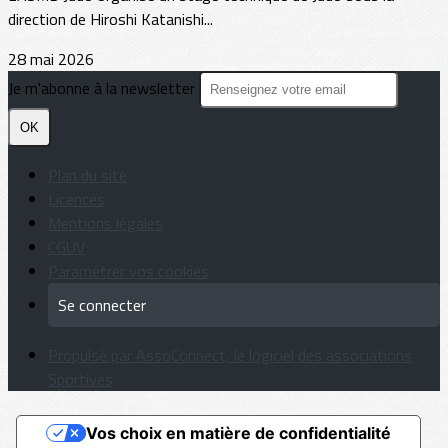
direction de Hiroshi Katanishi...
28 mai 2026
Je m'abonne à la newsletter
OK
Plan du site
Licences
Mentions légales
CGUV
Paramétrer vos cookies
Se connecter
Propulsé par AssoConnect, le logiciel des associations
Sportives
Vos choix en matière de confidentialité