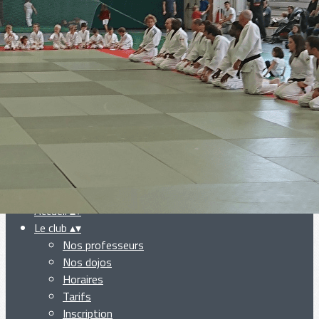
Exporter les lignes sélectionnées
Exporter toutes les colonnes
Exporter uniquement les colonnes affichées
Menu
Ajoutez un logo, un bouton, des réseaux sociaux
Cliquez pour éditer
Accueil
▴
▾
Le club
▴
▾
Nos professeurs
Nos dojos
Horaires
Tarifs
Inscription