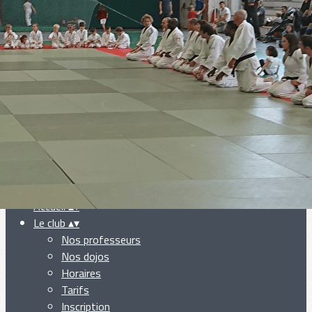
Exporter les lignes sélectionnées
Exporter toutes les colonnes
Exporter uniquement les colonnes affichées
Menu
Ajoutez un logo, un bouton, des réseaux sociaux
Cliquez pour éditer
Accueil
▴
▾
Le club
▴
▾
Nos professeurs
Nos dojos
Horaires
Tarifs
Inscription